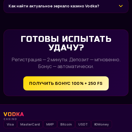
Как найти актуальное зеркало казино Vodka?
ГОТОВЫ ИСПЫТАТЬ
УДАЧУ?
Регистрация — 2 минуты. Депозит — мгновенно.
Бонус — автоматически.
ПОЛУЧИТЬ БОНУС 100% + 250 FS
VODKA
CASINO
Visa
MasterCard
МИР
Bitcoin
USDT
ЮMoney