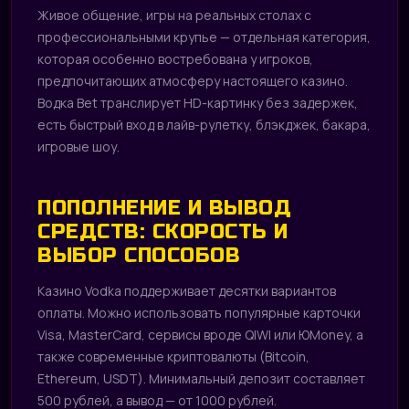
Живое общение, игры на реальных столах с
профессиональными крупье — отдельная категория,
которая особенно востребована у игроков,
предпочитающих атмосферу настоящего казино.
Водка Bet транслирует HD-картинку без задержек,
есть быстрый вход в лайв-рулетку, блэкджек, бакара,
игровые шоу.
ПОПОЛНЕНИЕ И ВЫВОД
СРЕДСТВ: СКОРОСТЬ И
ВЫБОР СПОСОБОВ
Казино Vodka поддерживает десятки вариантов
оплаты. Можно использовать популярные карточки
Visa, MasterCard, сервисы вроде QIWI или ЮMoney, а
также современные криптовалюты (Bitcoin,
Ethereum, USDT). Минимальный депозит составляет
500 рублей, а вывод — от 1000 рублей.