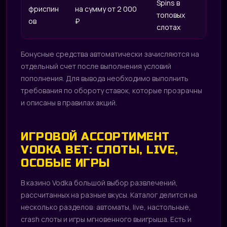
Spins в
фриспин
на сумму от 2 000
топовых
ов
₽
слотах
Бонусные средства автоматически зачисляются на
отдельный счет после выполнения условий
пополнения. Для вывода необходимо выполнить
требования по обороту ставок, которые прозрачны
и описаны в правилах акций.
ИГРОВОЙ АССОРТИМЕНТ
VODKA BET: СЛОТЫ, LIVE,
ОСОБЫЕ ИГРЫ
В казино Vodka большой выбор развлечений,
рассчитанных на разные вкусы. Каталог делится на
несколько разделов: автоматы, live, настольные,
crash слоты и игры мгновенного выигрыша. Есть и