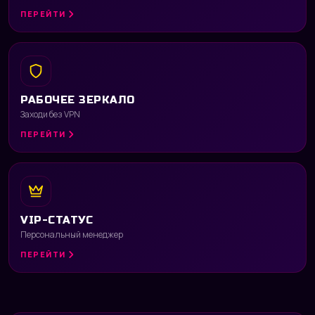
ПЕРЕЙТИ
РАБОЧЕЕ ЗЕРКАЛО
Заходи без VPN
ПЕРЕЙТИ
VIP-СТАТУС
Персональный менеджер
ПЕРЕЙТИ