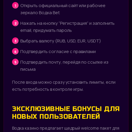
Открыть официальный сайт или рабочее
зеркало Водка Bet
Нажать на кнопку “Регистрация” и заполнить
email, придумать пароль
Выбрать валюту (RUB, USD, EUR, USDT)
Подтвердить согласие с правилами
Подтвердить почту, перейдя по ссылке из
письма
После входа можно сразу установить лимиты, если
есть потребность в контроле игры.
ЭКСКЛЮЗИВНЫЕ БОНУСЫ ДЛЯ
НОВЫХ ПОЛЬЗОВАТЕЛЕЙ
Водка казино предлагает щедрый welcome пакет для