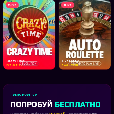
LIVE
LIVE
Crazy Time
Live Lobby
EVOLUTION
EVOLUTION
DEMO MODE · 0 ₽
ПОПРОБУЙ
БЕСПЛАТНО
Виртуальный баланс
10 000 ₽
. Без регистрации,