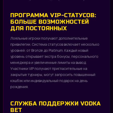
ПРОГРАММА VIP-СТАТУСОВ:
БОЛЬШЕ ВОЗМОЖНОСТЕЙ
ДЛЯ ПОСТОЯННЫХ
Лояльные игроки получают дополнительные
привилегии. Система статусов включает несколько
уровней: от Bronze до Platinum. Каждый новый
уровень открывает экстра бонусы, персонального
менеджера и увеличенные лимиты на вывод.
Участники VIP получают пригласительные на
закрытые турниры, могут запросить повышенный
кэшбэк или индивидуальный подарок на день
рождения.
СЛУЖБА ПОДДЕРЖКИ VODKA
BET