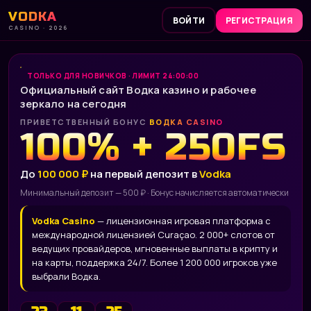
VODKA
ВОЙТИ
РЕГИСТРАЦИЯ
CASINO · 2026
ТОЛЬКО ДЛЯ НОВИЧКОВ · ЛИМИТ 24:00:00
Официальный сайт Водка казино и рабочее
зеркало на сегодня
ПРИВЕТСТВЕННЫЙ БОНУС
ВОДКА CASINO
100% + 250FS
До
100 000 ₽
на первый депозит в
Vodka
Минимальный депозит — 500 ₽ · Бонус начисляется автоматически
Vodka Casino
— лицензионная игровая платформа с
международной лицензией Curaçao. 2 000+ слотов от
ведущих провайдеров, мгновенные выплаты в крипту и
на карты, поддержка 24/7. Более 1 200 000 игроков уже
выбрали Водка.